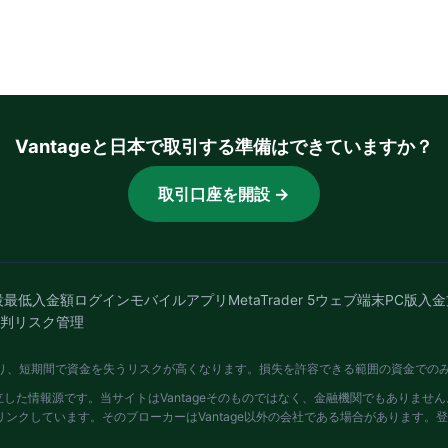
Vantageと日本で取引する準備はできていますか？
取引口座を開設 →
設
最低入金額
ログイン
モバイルアプリ
MetaTrader 5
ウェブ端末
PC版
入金
判
リスク管理
より、短期間で資金を失うリスクが高くなります。損失を許容できる範囲の資金での
独立した情報源です。当サイトはVantageそのものではなく、金融機関でもありま
ンクしています。そのブローカーはVantage以外の会社である場合があります。