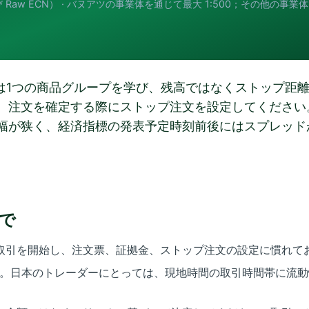
および Raw ECN） · バヌアツの事業体を通じて最大 1:500；その他の事業体
まずは1つの商品グループを学び、残高ではなくストップ距
、注文を確定する際にストップ注文を設定してください
幅が狭く、経済指標の発表予定時刻前後にはスプレッド
で
取引を開始し、注文票、証拠金、ストップ注文の設定に慣れて
う。日本のトレーダーにとっては、現地時間の取引時間帯に流