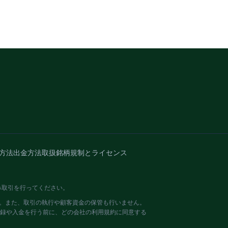
方法
出金方法
取扱銘柄
規制とライセンス
み取引を行ってください。
せん。また、取引の執行や顧客資金の保管も行いません。
登録や入金を行う前に、どの会社の利用規約に同意する