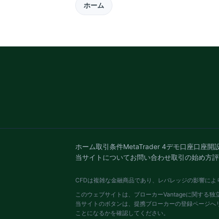
ホーム
ホーム
取引条件
MetaTrader 4
デモ口座
口座開
当サイトについて
お問い合わせ
取引の始め方
評
CFDは複雑な金融商品であり、レバレッジの影響に
このウェブサイトは、ブローカーVantageに関する
当サイトのボタンは、提携ブローカーの登録ページへリ
ことになるかを確認してください。