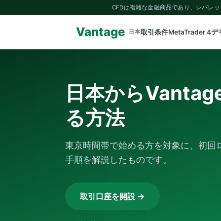
CFDは複雑な金融商品であり、レバレ
Vantage
取引条件
MetaTrader 4
デ
日本
日本からVanta
る方法
東京時間帯で始める方を対象に、初回
手順を解説したものです。
取引口座を開設 →