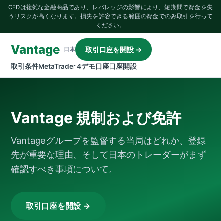
CFDは複雑な金融商品であり、レバレッジの影響により、短期間で資金を失
うリスクが高くなります。損失を許容できる範囲の資金でのみ取引を行って
ください。
Vantage
取引口座を開設 →
日本
取引条件
MetaTrader 4
デモ口座
口座開設
Vantage 規制および免許
Vantageグループを監督する当局はどれか、登録
先が重要な理由、そして日本のトレーダーがまず
確認すべき事項について。
取引口座を開設 →