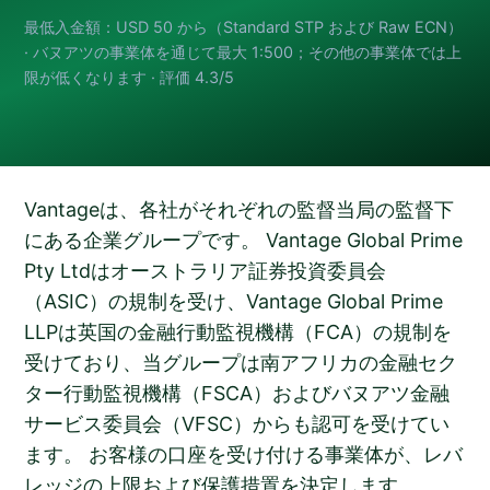
最低入金額：USD 50 から（Standard STP および Raw ECN）
· バヌアツの事業体を通じて最大 1:500；その他の事業体では上
限が低くなります · 評価 4.3/5
Vantageは、各社がそれぞれの監督当局の監督下
にある企業グループです。 Vantage Global Prime
Pty Ltdはオーストラリア証券投資委員会
（ASIC）の規制を受け、Vantage Global Prime
LLPは英国の金融行動監視機構（FCA）の規制を
受けており、当グループは南アフリカの金融セク
ター行動監視機構（FSCA）およびバヌアツ金融
サービス委員会（VFSC）からも認可を受けてい
ます。 お客様の口座を受け付ける事業体が、レバ
レッジの上限および保護措置を決定します。