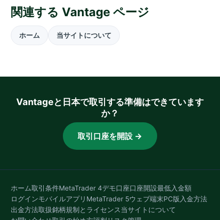
関連する Vantage ページ
ホーム
当サイトについて
Vantageと日本で取引する準備はできています
か？
取引口座を開設 →
ホーム
取引条件
MetaTrader 4
デモ口座
口座開設
最低入金額
ログイン
モバイルアプリ
MetaTrader 5
ウェブ端末
PC版
入金方法
出金方法
取扱銘柄
規制とライセンス
当サイトについて