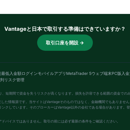
Vantageと日本で取引する準備はできていますか？
取引口座を開設 →
設
最低入金額
ログイン
モバイルアプリ
MetaTrader 5
ウェブ端末
PC版
入金
判
リスク管理
より、短期間で資金を失うリスクが高くなります。損失を許容できる範囲の資金での
独立した情報源です。当サイトはVantageそのものではなく、金融機関でもありま
ンクしています。そのブローカーはVantage以外の会社である場合があります。
アドバイスではありません。取引の前には必ず最新の条件をご確認ください。
日。