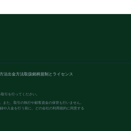
方法
出金方法
取扱銘柄
規制とライセンス
み取引を行ってください。
せん。また、取引の執行や顧客資金の保管も行いません。
登録や入金を行う前に、どの会社の利用規約に同意する