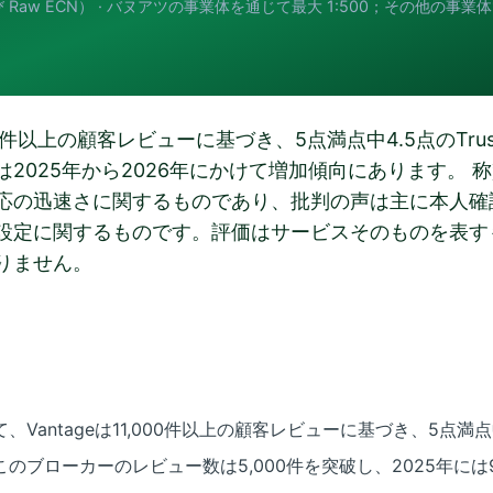
および Raw ECN） · バヌアツの事業体を通じて最大 1:500；その他の事業体
000件以上の顧客レビューに基づき、5点満点中4.5点のTrustp
2025年から2026年にかけて増加傾向にあります。 
応の迅速さに関するものであり、批判の声は主に本人確
設定に関するものです。評価はサービスそのものを表す
りません。
において、Vantageは11,000件以上の顧客レビューに基づき、5
ブローカーのレビュー数は5,000件を突破し、2025年には