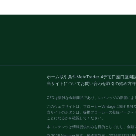
ホーム
取引条件
MetaTrader 4
デモ口座
口座開
当サイトについて
お問い合わせ
取引の始め方
評
CFDは複雑な金融商品であり、レバレッジの影響に
このウェブサイトは、ブローカーVantageに関する
当サイトのボタンは、提携ブローカーの登録ページへリ
ことになるかを確認してください。
本コンテンツは情報提供のみを目的としており、金融
© 2026 Vantage 日本。最終更新日：2026年7月24