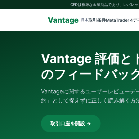
CFDは複雑な金融商品であり、レバレ
Vantage
取引条件
MetaTrader 4
デ
日本
Vantage 評価
のフィードバッ
Vantageに関するユーザーレビュ
約」として捉えずに正しく読み解く方
取引口座を開設 →