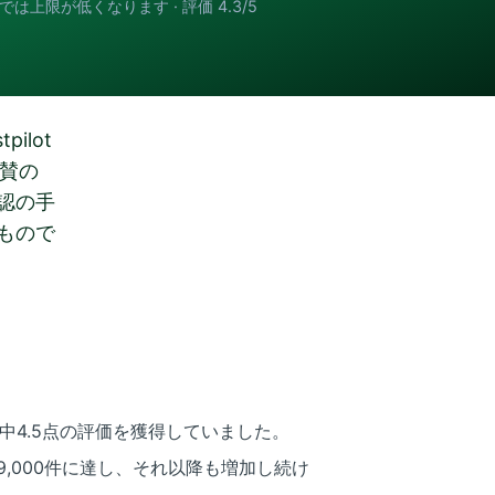
では上限が低くなります · 評価 4.3/5
ilot
称賛の
認の手
もので
点満点中4.5点の評価を獲得していました。
9,000件に達し、それ以降も増加し続け