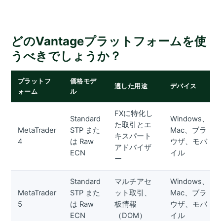
どのVantageプラットフォームを使
うべきでしょうか？
プラットフ
価格モデ
適した用途
デバイス
ォーム
ル
FXに特化し
Standard
Windows、
た取引とエ
MetaTrader
STP また
Mac、ブラ
キスパート
4
は Raw
ウザ、モバ
アドバイザ
ECN
イル
ー
Standard
マルチアセ
Windows、
MetaTrader
STP また
ット取引、
Mac、ブラ
5
は Raw
板情報
ウザ、モバ
ECN
（DOM）
イル