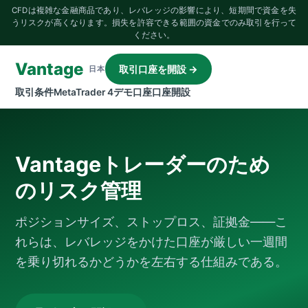
CFDは複雑な金融商品であり、レバレッジの影響により、短期間で資金を失
うリスクが高くなります。損失を許容できる範囲の資金でのみ取引を行って
ください。
Vantage
取引口座を開設 →
日本
取引条件
MetaTrader 4
デモ口座
口座開設
Vantageトレーダーのため
のリスク管理
ポジションサイズ、ストップロス、証拠金――こ
れらは、レバレッジをかけた口座が厳しい一週間
を乗り切れるかどうかを左右する仕組みである。