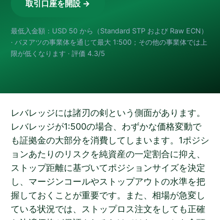
取引口座を開設 →
最低入金額：USD 50 から（Standard STP および Raw ECN）
· バヌアツの事業体を通じて最大 1:500；その他の事業体では上
限が低くなります · 評価 4.3/5
レバレッジには諸刃の剣という側面があります。
レバレッジが1:500の場合、わずかな価格変動で
も証拠金の大部分を消費してしまいます。1ポジシ
ョンあたりのリスクを純資産の一定割合に抑え、
ストップ距離に基づいてポジションサイズを決定
し、マージンコールやストップアウトの水準を把
握しておくことが重要です。また、相場が急変し
ている状況では、ストップロス注文をしても正確