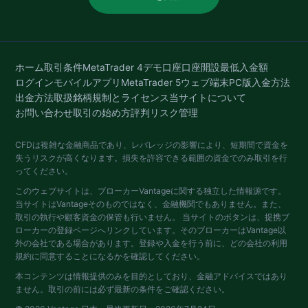
ホーム
取引条件
MetaTrader 4
デモ口座
口座開設
最低入金額
ログイン
モバイルアプリ
MetaTrader 5
ウェブ端末
PC版
入金方法
出金方法
取扱銘柄
規制とライセンス
当サイトについて
お問い合わせ
取引の始め方
評判
リスク管理
CFDは複雑な金融商品であり、レバレッジの影響により、短期間で資金を
失うリスクが高くなります。損失を許容できる範囲の資金でのみ取引を行
ってください。
このウェブサイトは、ブローカーVantageに関する独立した情報源です。
当サイトはVantageそのものではなく、金融機関でもありません。また、
取引の執行や顧客資金の保管も行いません。 当サイトのボタンは、提携ブ
ローカーの登録ページへリンクしています。そのブローカーはVantage以
外の会社である場合があります。登録や入金を行う前に、どの会社の利用
規約に同意することになるかを確認してください。
本コンテンツは情報提供のみを目的としており、金融アドバイスではあり
ません。取引の前には必ず最新の条件をご確認ください。